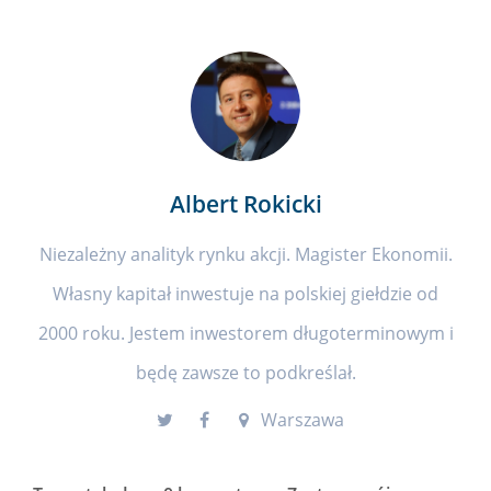
Albert Rokicki
Niezależny analityk rynku akcji. Magister Ekonomii.
Własny kapitał inwestuje na polskiej giełdzie od
2000 roku. Jestem inwestorem długoterminowym i
będę zawsze to podkreślał.
Warszawa