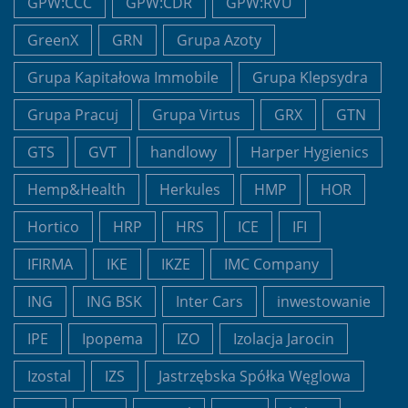
GPW:CCC
GPW:CDR
GPW:RVU
GreenX
GRN
Grupa Azoty
Grupa Kapitałowa Immobile
Grupa Klepsydra
Grupa Pracuj
Grupa Virtus
GRX
GTN
GTS
GVT
handlowy
Harper Hygienics
Hemp&Health
Herkules
HMP
HOR
Hortico
HRP
HRS
ICE
IFI
IFIRMA
IKE
IKZE
IMC Company
ING
ING BSK
Inter Cars
inwestowanie
IPE
Ipopema
IZO
Izolacja Jarocin
Izostal
IZS
Jastrzębska Spółka Węglowa