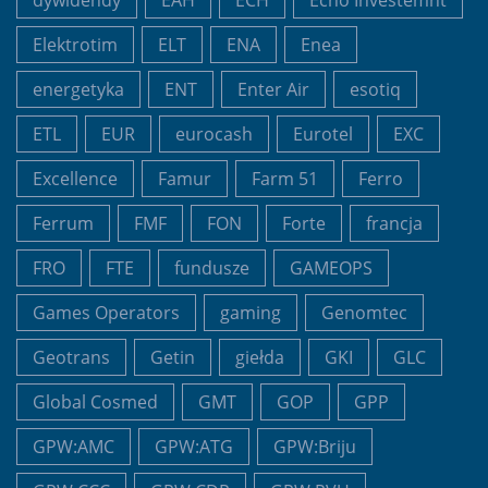
Elektrotim
ELT
ENA
Enea
energetyka
ENT
Enter Air
esotiq
ETL
EUR
eurocash
Eurotel
EXC
Excellence
Famur
Farm 51
Ferro
Ferrum
FMF
FON
Forte
francja
FRO
FTE
fundusze
GAMEOPS
Games Operators
gaming
Genomtec
Geotrans
Getin
giełda
GKI
GLC
Global Cosmed
GMT
GOP
GPP
GPW:AMC
GPW:ATG
GPW:Briju