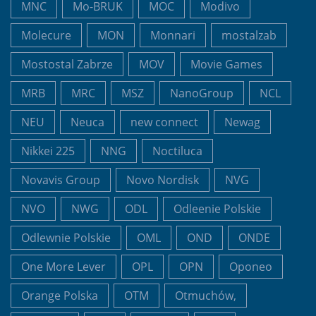
MNC
Mo-BRUK
MOC
Modivo
Molecure
MON
Monnari
mostalzab
Mostostal Zabrze
MOV
Movie Games
MRB
MRC
MSZ
NanoGroup
NCL
NEU
Neuca
new connect
Newag
Nikkei 225
NNG
Noctiluca
Novavis Group
Novo Nordisk
NVG
NVO
NWG
ODL
Odleenie Polskie
Odlewnie Polskie
OML
OND
ONDE
One More Lever
OPL
OPN
Oponeo
Orange Polska
OTM
Otmuchów,