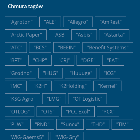
Chmura tagów
"Agroton"
"ALE"
"Allegro"
"AmRest"
"Arctic Paper"
"ASB
"Asbis"
"Astarta"
"ATC"
"BCS"
"BEEIN"
"Benefit Systems"
"BFT"
"CHP"
"CRJ"
"DGE"
"EAT"
"Grodno"
"HUG"
"Huuuge"
"ICG"
"IMC"
"K2H"
"K2Holding"
"Kernel"
"KSG Agro"
"LMG"
"OT Logistic"
"OTLOG"
"OTS"
"PCC Exol"
"PCX"
"PLW"
"RND"
"Sunex"
"THD"
"TIM"
"WIG-Gaems5"
"WIG-Gry"