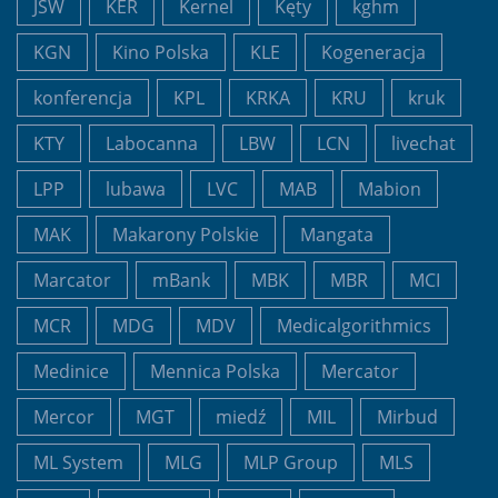
JSW
KER
Kernel
Kęty
kghm
KGN
Kino Polska
KLE
Kogeneracja
konferencja
KPL
KRKA
KRU
kruk
KTY
Labocanna
LBW
LCN
livechat
LPP
lubawa
LVC
MAB
Mabion
MAK
Makarony Polskie
Mangata
Marcator
mBank
MBK
MBR
MCI
MCR
MDG
MDV
Medicalgorithmics
Medinice
Mennica Polska
Mercator
Mercor
MGT
miedź
MIL
Mirbud
ML System
MLG
MLP Group
MLS