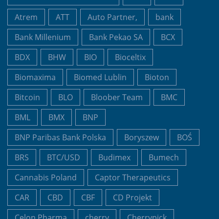
Atrem
ATT
Auto Partner,
bank
Bank Millenium
Bank Pekao SA
BCX
BDX
BHW
BIO
Bioceltix
Biomaxima
Biomed Lublin
Bioton
Bitcoin
BLO
Bloober Team
BMC
BML
BMX
BNP
BNP Paribas Bank Polska
Boryszew
BOŚ
BRS
BTC/USD
Budimex
Bumech
Cannabis Poland
Captor Therapeutics
CAR
CBD
CBF
CD Projekt
Celon Pharma
cherry
Cherrypick