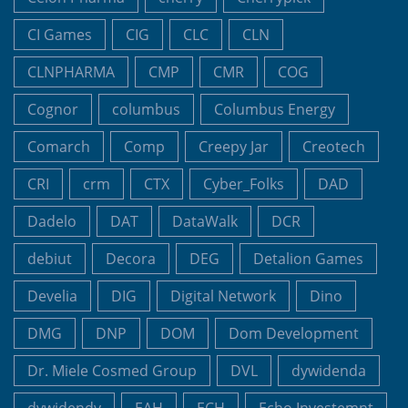
CI Games
CIG
CLC
CLN
CLNPHARMA
CMP
CMR
COG
Cognor
columbus
Columbus Energy
Comarch
Comp
Creepy Jar
Creotech
CRI
crm
CTX
Cyber_Folks
DAD
Dadelo
DAT
DataWalk
DCR
debiut
Decora
DEG
Detalion Games
Develia
DIG
Digital Network
Dino
DMG
DNP
DOM
Dom Development
Dr. Miele Cosmed Group
DVL
dywidenda
dywidendy
EAH
ECH
Echo Investemnt