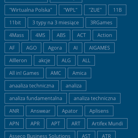
"Wirtualna Polska"
"WPL"
"ZUE"
11B
11bit
3 typy na 3 miesiące
3RGames
4Mass
4MS
ABS
ACT
Action
AF
AGO
Agora
AI
AIGAMES
AIlleron
akcje
ALG
ALL
All in! Games
AMC
Amica
anaaliza techniczna
analiza
analiza fundamentalna
analiza techniczna
ANR
Answear
Apator
Aplisens
APN
APR
APT
ART
Artifex Mundi
Asseco Business Solutions
AST
ATR