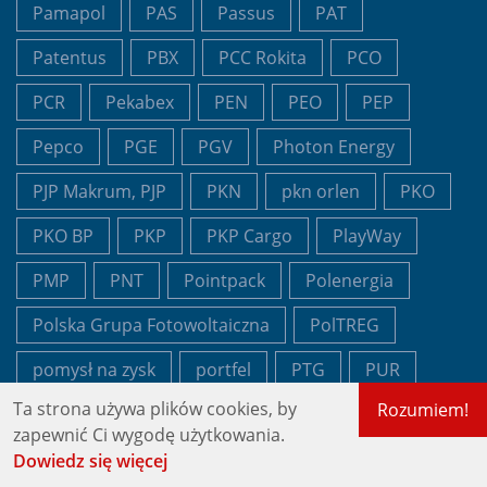
Pamapol
PAS
Passus
PAT
Patentus
PBX
PCC Rokita
PCO
PCR
Pekabex
PEN
PEO
PEP
Pepco
PGE
PGV
Photon Energy
PJP Makrum, PJP
PKN
pkn orlen
PKO
PKO BP
PKP
PKP Cargo
PlayWay
PMP
PNT
Pointpack
Polenergia
Polska Grupa Fotowoltaiczna
PolTREG
pomysł na zysk
portfel
PTG
PUR
Ta strona używa plików cookies, by
Rozumiem!
Pure Biologics
PZU
QNA
zapewnić Ci wygodę użytkowania.
QNA Technology
QRS
Quantum
Dowiedz się więcej